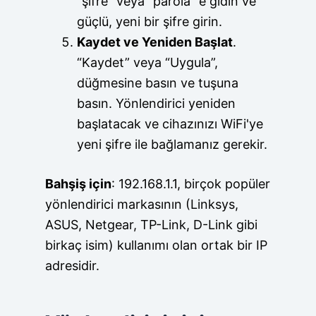
“şifre” veya “parola” e gidin ve
güçlü, yeni bir şifre girin.
Kaydet ve Yeniden Başlat
.
“Kaydet” veya “Uygula”,
düğmesine basın ve tuşuna
basın. Yönlendirici yeniden
başlatacak ve cihazınızı WiFi'ye
yeni şifre ile bağlamanız gerekir.
Bahşiş için
: 192.168.1.1, birçok popüler
yönlendirici markasının (Linksys,
ASUS, Netgear, TP-Link, D-Link gibi
birkaç isim) kullanımı olan ortak bir IP
adresidir.