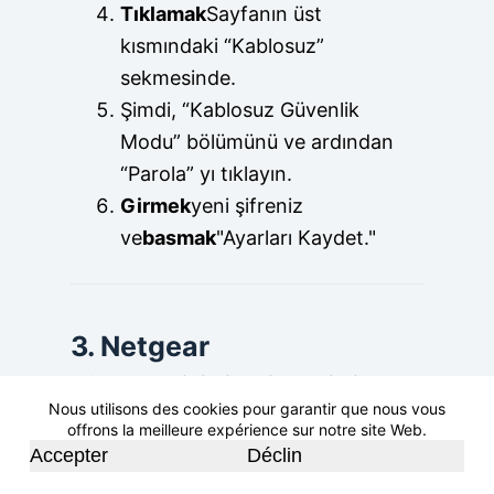
Tıklamak
Sayfanın üst
kısmındaki “Kablosuz”
sekmesinde.
Şimdi, “Kablosuz Güvenlik
Modu” bölümünü ve ardından
“Parola” yı tıklayın.
Girmek
yeni şifreniz
ve
basmak
"Ayarları Kaydet."
3. Netgear
yönlendiricilerin WiFi
Nous utilisons des cookies pour garantir que nous vous
şifresini değiştirin
offrons la meilleure expérience sur notre site Web.
Accepter
Déclin
Netgear yönlendiricinin WiFi