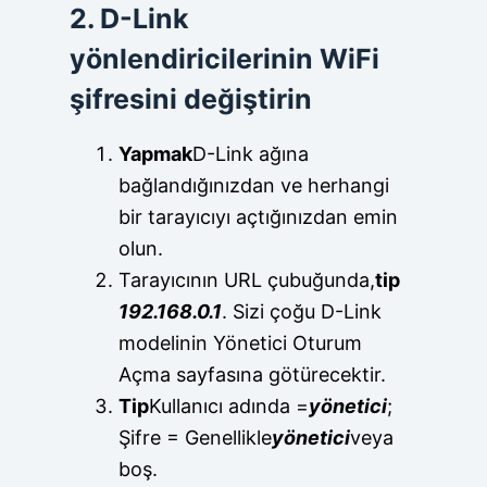
2. D-Link
yönlendiricilerinin WiFi
şifresini değiştirin
Yapmak
D-Link ağına
bağlandığınızdan ve herhangi
bir tarayıcıyı açtığınızdan emin
olun.
Tarayıcının URL çubuğunda,
tip
192.168.0.1
. Sizi çoğu D-Link
modelinin Yönetici Oturum
Açma sayfasına götürecektir.
Tip
Kullanıcı adında =
yönetici
;
Şifre = Genellikle
yönetici
veya
boş.