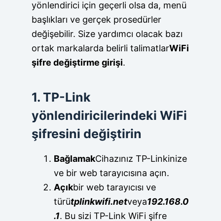
yönlendirici için geçerli olsa da, menü
başlıkları ve gerçek prosedürler
değişebilir. Size yardımcı olacak bazı
ortak markalarda belirli talimatlar
WiFi
şifre değiştirme girişi
.
1. TP-Link
yönlendiricilerindeki WiFi
şifresini değiştirin
Bağlamak
Cihazınız TP-Linkinize
ve bir web tarayıcısına açın.
Açık
bir web tarayıcısı ve
türü
tplinkwifi.net
veya
192.168.0
.1
. Bu sizi TP-Link WiFi şifre