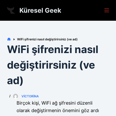
S
Küresel Geek
k
i
p
t
Home
WiFi şifrenizi nasıl değiştirirsiniz (ve ad)
o
WiFi şifrenizi nasıl
c
o
değiştirirsiniz (ve
n
t
ad)
e
n
t
VICTORINA
Birçok kişi, WiFi ağ şifresini düzenli
olarak değiştirmenin önemini göz ardı