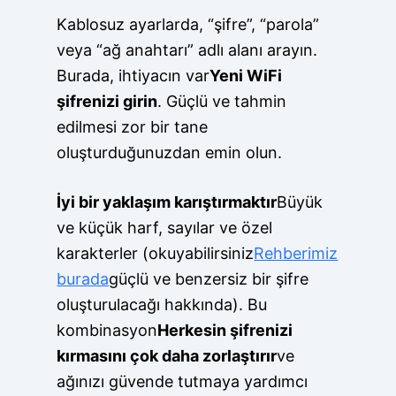
Kablosuz ayarlarda, “şifre”, “parola”
veya “ağ anahtarı” adlı alanı arayın.
Burada, ihtiyacın var
Yeni WiFi
şifrenizi girin
. Güçlü ve tahmin
edilmesi zor bir tane
oluşturduğunuzdan emin olun.
İyi bir yaklaşım karıştırmaktır
Büyük
ve küçük harf, sayılar ve özel
karakterler (okuyabilirsiniz
Rehberimiz
burada
güçlü ve benzersiz bir şifre
oluşturulacağı hakkında). Bu
kombinasyon
Herkesin şifrenizi
kırmasını çok daha zorlaştırır
ve
ağınızı güvende tutmaya yardımcı