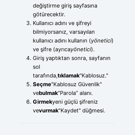
değiştirme giriş sayfasına
götürecektir.
Kullanıcı adını ve şifreyi
bilmiyorsanız, varsayılan
kullanıcı adını kullanın (
yönetici
)
ve şifre (ayrıca
yönetici
).
Giriş yaptıktan sonra, sayfanın
sol
tarafında,
tıklamak
"Kablosuz."
Seçme
"Kablosuz Güvenlik"
ve
bulmak
“Parola” alanı.
Girmek
yeni güçlü şifreniz
ve
vurmak
"Kaydet" düğmesi.